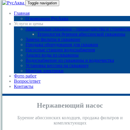
Toggle navigation
Главная
О компании РусАква
Услуги и цены
Абиссинская скважина – преимущества и стоимост
Технология бурения абиссинской скважины
Замена фильтра в скважине
Продажа оборудования для скважин
Насосные станции водоснабжения
Анализ воды из скважины
Водоснабжение из скважины и водоочистка
Установка кессона на скважину
Монтаж электрики
Фото работ
Вопрос/ответ
Контакты
Нержавеющий насос
Бурение абиссинских колодцев, продажа фильтров и
комплектующих