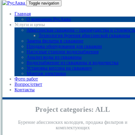
Toggle navigation
Главная
О компании РусАква
Услуги и цены
Абиссинская скважина – преимущества и стоимост
Технология бурения абиссинской скважины
Замена фильтра в скважине
Продажа оборудования для скважин
Насосные станции водоснабжения
Анализ воды из скважины
Водоснабжение из скважины и водоочистка
Установка кессона на скважину
Монтаж электрики
Фото работ
Вопрос/ответ
Контакты
Project categories:
ALL
Бурение абиссинских колодцев, продажа фильтров и
комплектующих