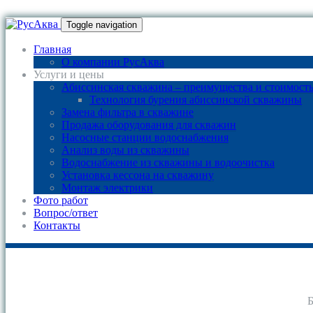
Toggle navigation
Главная
О компании РусАква
Услуги и цены
Абиссинская скважина – преимущества и стоимост
Технология бурения абиссинской скважины
Замена фильтра в скважине
Продажа оборудования для скважин
Насосные станции водоснабжения
Анализ воды из скважины
Водоснабжение из скважины и водоочистка
Установка кессона на скважину
Монтаж электрики
Фото работ
Вопрос/ответ
Контакты
Б