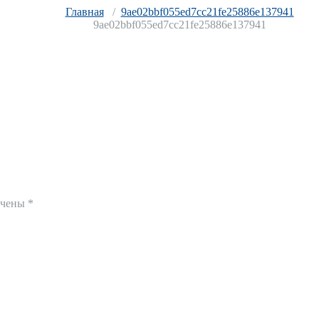
Главная
/
9ae02bbf055ed7cc21fe25886e137941
9ae02bbf055ed7cc21fe25886e137941
ечены
*