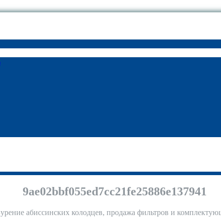
ь
9ae02bbf055ed7cc21fe25886e137941
урение абиссинских колодцев, продажа фильтров и комплекту